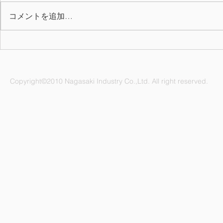
コメントを追加…
2025年度(令和7年)会社カレ
5月度改善
ンダーを掲載しました
【2023】
Copyright©2010 Nagasaki Industry Co.,Ltd. All right reserved.
ナガサキ工業株式会社 愛知県名古屋市緑区鳴海町杜若47番地
電話：052-892-1296 FAX：052-891-1505