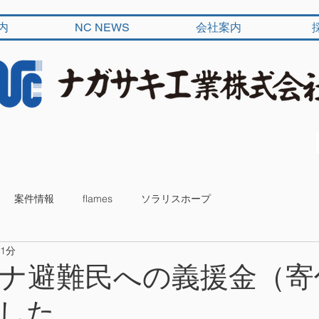
内
NC NEWS
会社案内
案件情報
flames
ソラリスホープ
 1分
ナ避難民への義援金（寄
した。