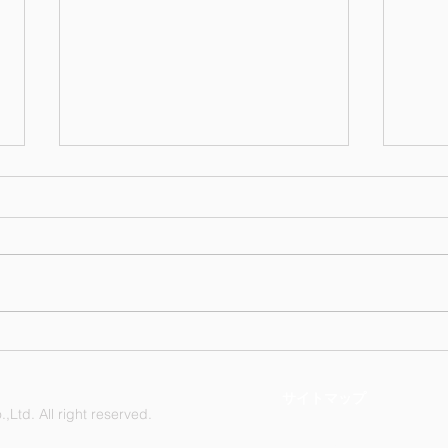
7月
7月の誕生月お祝い 【2026】
サイトマップ
Ltd. All right reserved.
Nagasaki Industry Co., Ltd. Kakit