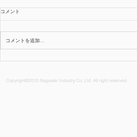
コメント
コメントを追加…
お氷代・お
2025年度(令和7年)会社カレ
ンダーを掲載しました
Copyright©2010 Nagasaki Industry Co.,Ltd. All right reserved.
ナガサキ工業株式会社 愛知県名古屋市緑区鳴海町杜若47番地
電話：052-892-1296 FAX：052-891-1505