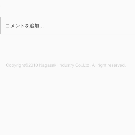
コメントを追加…
お氷代・お
2025年度(令和7年)会社カレ
ンダーを掲載しました
Copyright©2010 Nagasaki Industry Co.,Ltd. All right reserved.
ナガサキ工業株式会社 愛知県名古屋市緑区鳴海町杜若47番地
電話：052-892-1296 FAX：052-891-1505