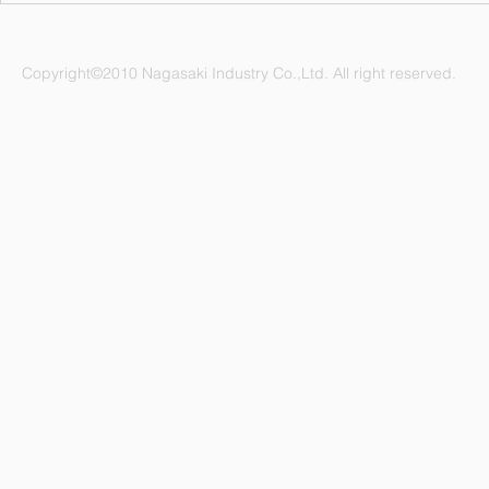
ンダーを掲
Copyright©2010 Nagasaki Industry Co.,Ltd. All right reserved.
ナガサキ工業株式会社 愛知県名古屋市緑区鳴海町杜若47番地
電話：052-892-1296 FAX：052-891-1505