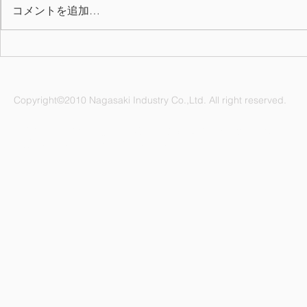
コメントを追加…
2026年上期 QC表彰
7月の誕生月
Copyright©2010 Nagasaki Industry Co.,Ltd. All right reserved.
ナガサキ工業株式会社 愛知県名古屋市緑区鳴海町杜若47番地
電話：052-892-1296 FAX：052-891-1505