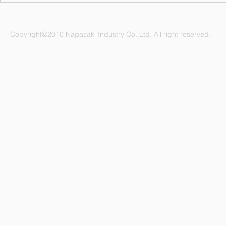
Copyright©2010 Nagasaki Industry Co.,Ltd. All right reserved.
ナガサキ工業株式会社 愛知県名古屋市緑区鳴海町杜若47番地
電話：052-892-1296 FAX：052-891-1505