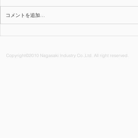
コメントを追加…
お氷代・お
2025年度(令和7年)会社カレ
ンダーを掲載しました
Copyright©2010 Nagasaki Industry Co.,Ltd. All right reserved.
ナガサキ工業株式会社 愛知県名古屋市緑区鳴海町杜若47番地
電話：052-892-1296 FAX：052-891-1505