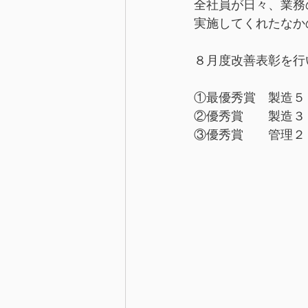
全社員が日々、業務
実施してくれたなか
８月度改善表彰を行
①最優秀賞　製造５
②優秀賞　　製造３
③優秀賞　　管理２