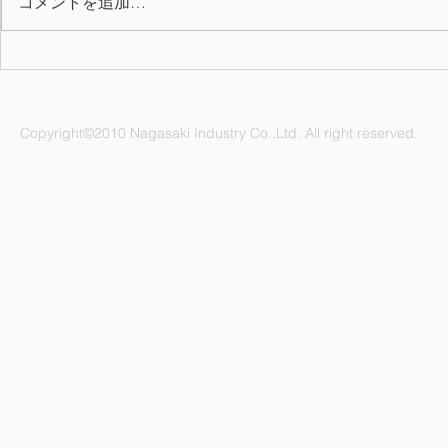
コメントを追加…
2026年上期 QC表彰
7月の誕生月
Copyright©2010 Nagasaki Industry Co.,Ltd. All right reserved.
ナガサキ工業株式会社 愛知県名古屋市緑区鳴海町杜若47番地
電話：052-892-1296 FAX：052-891-1505