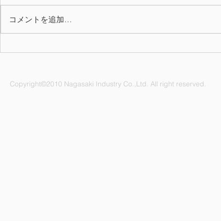
コメントを追加…
2026年上期 QC表彰
7月の誕生月
Copyright©2010 Nagasaki Industry Co.,Ltd. All right reserved.
ナガサキ工業株式会社 愛知県名古屋市緑区鳴海町杜若47番地
電話：052-892-1296 FAX：052-891-1505