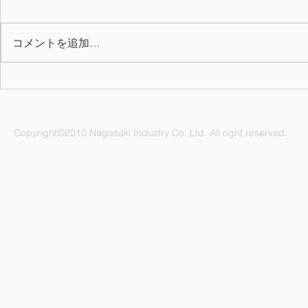
コメントを追加…
2026年上期 QC表彰
7月の誕生月
Copyright©2010 Nagasaki Industry Co.,Ltd. All right reserved.
ナガサキ工業株式会社 愛知県名古屋市緑区鳴海町杜若47番地
電話：052-892-1296 FAX：052-891-1505