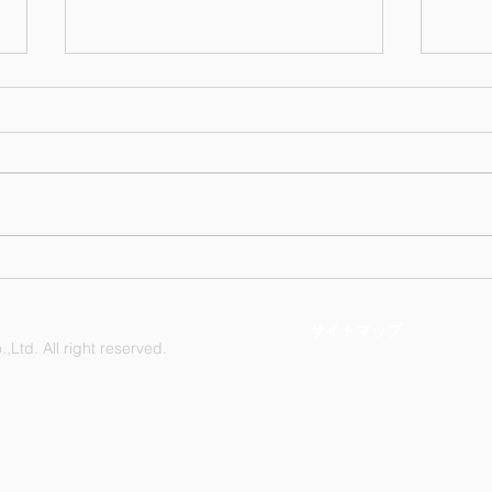
クリ
2025年度(令和7年)会社カレ
ンダーを掲載しました
サイトマップ
Ltd. All right reserved.
Nagasaki Industry Co., Ltd. Kakit
緑区鳴海町杜若47番地
ku, Nagoya, Aichi Prefecture, 458
1505
TEL: +81-52-892-1296 FAX：+81