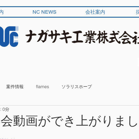
内
NC NEWS
会社案内
案件情報
flames
ソラリスホープ
 0分
忘年会動画ができ上がりま