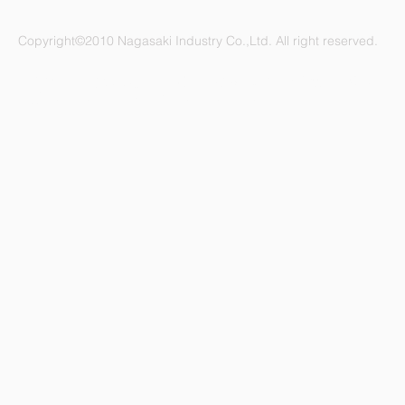
Copyright©2010 Nagasaki Industry Co.,Ltd. All right reserved.
ナガサキ工業株式会社 愛知県名古屋市緑区鳴海町杜若47番地
電話：052-892-1296 FAX：052-891-1505