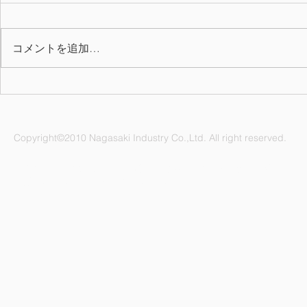
コメントを追加…
お氷代・お菓子の配布
5月度改善
【2023】
Copyright©2010 Nagasaki Industry Co.,Ltd. All right reserved.
ナガサキ工業株式会社 愛知県名古屋市緑区鳴海町杜若47番地
電話：052-892-1296 FAX：052-891-1505