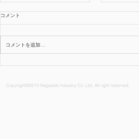
コメント
コメントを追加…
お氷代・お
2025年度(令和7年)会社カレ
ンダーを掲載しました
Copyright©2010 Nagasaki Industry Co.,Ltd. All right reserved.
ナガサキ工業株式会社 愛知県名古屋市緑区鳴海町杜若47番地
電話：052-892-1296 FAX：052-891-1505