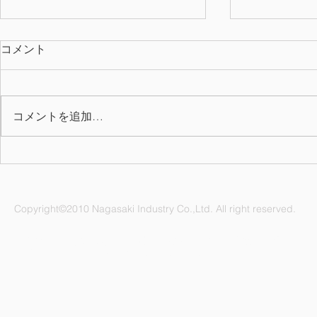
コメント
コメントを追加…
2026年上期 QC表彰
7月の誕生月
Copyright©2010 Nagasaki Industry Co.,Ltd. All right reserved.
ナガサキ工業株式会社 愛知県名古屋市緑区鳴海町杜若47番地
電話：052-892-1296 FAX：052-891-1505