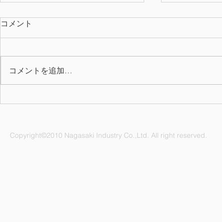
コメント
コメントを追加…
2026年上期 QC表彰
7月の誕生月
Copyright©2010 Nagasaki Industry Co.,Ltd. All right reserved.
ナガサキ工業株式会社 愛知県名古屋市緑区鳴海町杜若47番地
電話：052-892-1296 FAX：052-891-1505