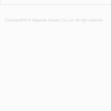
7月の誕生月
Copyright©2010 Nagasaki Industry Co.,Ltd. All right reserved.
ナガサキ工業株式会社 愛知県名古屋市緑区鳴海町杜若47番地
電話：052-892-1296 FAX：052-891-1505