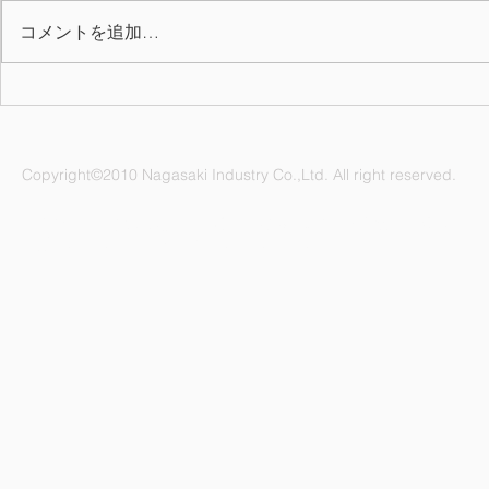
コメントを追加…
2026年上期 QC表彰
7月の誕生月
Copyright©2010 Nagasaki Industry Co.,Ltd. All right reserved.
ナガサキ工業株式会社 愛知県名古屋市緑区鳴海町杜若47番地
電話：052-892-1296 FAX：052-891-1505