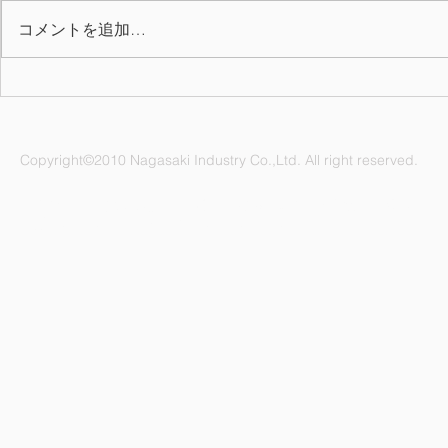
コメントを追加…
お氷代・お
2025年度(令和7年)会社カレ
ンダーを掲載しました
Copyright©2010 Nagasaki Industry Co.,Ltd. All right reserved.
ナガサキ工業株式会社 愛知県名古屋市緑区鳴海町杜若47番地
電話：052-892-1296 FAX：052-891-1505