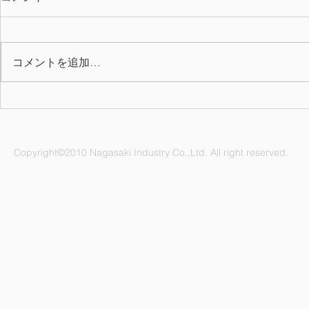
コメントを追加…
お氷代・お
2025年度(令和7年)会社カレ
ンダーを掲載しました
Copyright©2010 Nagasaki Industry Co.,Ltd. All right reserved.
ナガサキ工業株式会社 愛知県名古屋市緑区鳴海町杜若47番地
電話：052-892-1296 FAX：052-891-1505