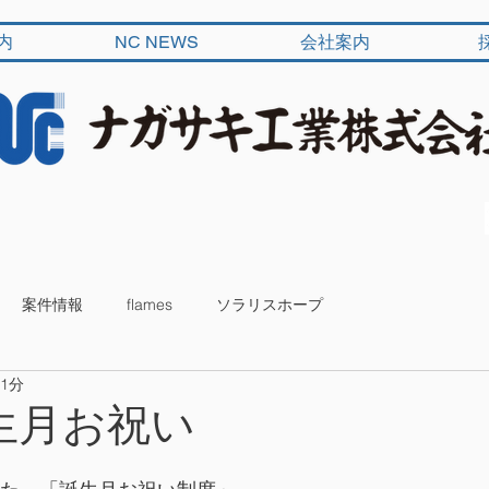
内
NC NEWS
会社案内
案件情報
flames
ソラリスホープ
 1分
生月お祝い