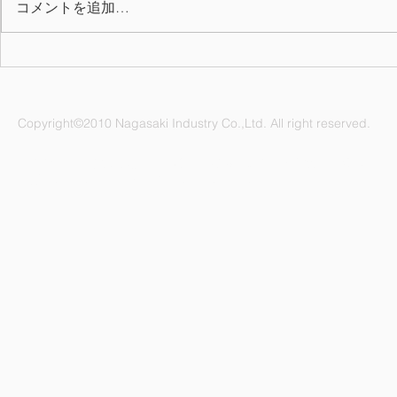
コメントを追加…
2026年上期 QC表彰
7月の誕生月
Copyright©2010 Nagasaki Industry Co.,Ltd. All right reserved.
ナガサキ工業株式会社 愛知県名古屋市緑区鳴海町杜若47番地
電話：052-892-1296 FAX：052-891-1505