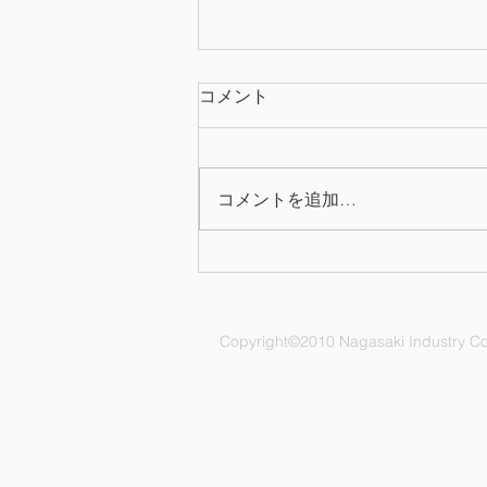
コメント
コメントを追加…
2025年度(令和7年)会社カレ
ンダーを掲載しました
Copyright©2010 Nagasaki Industry Co.,
ナガサキ工業株式会社 愛知県名古屋市
電話：052-892-1296 FAX：052-891-