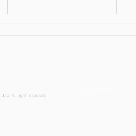
お氷代・お菓子の配布
5月
【20
サイトマップ
Ltd. All right reserved.
Nagasaki Industry Co., Ltd. Kakit
緑区鳴海町杜若47番地
ku, Nagoya, Aichi Prefecture, 458
1505
TEL: +81-52-892-1296 FAX：+81