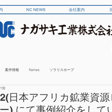
内
NC NEWS
会社案内
案件情報
flames
ソラリスホープ
 1分
IT2(日本アフリカ鉱業資
ー) にて事例紹介をして