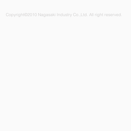
Copyright©2010 Nagasaki Industry Co.,Ltd. All right reserved.
ナガサキ工業株式会社 愛知県名古屋市緑区鳴海町杜若47番地
電話：052-892-1296 FAX：052-891-1505