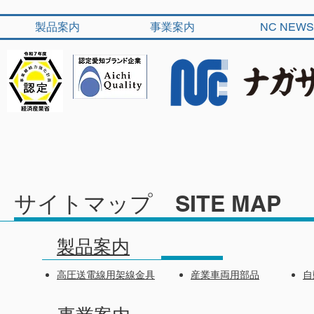
製品案内
事業案内
NC NEWS
サイトマップ SITE MAP
製品案内
高圧送電線用架線金具
産業車両用部品
自