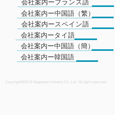
会社案内ーフランス語
会社案内ー中国語（繁）
会社案内ースペイン語
会社案内ータイ語
会社案内ー中国語（簡）
会社案内ー韓国語
Copyright©2010 Nagasaki Industry Co.,Ltd. All right reserved.
ナガサキ工業株式会社 愛知県名古屋市緑区鳴海町杜若47番地
電話：052-892-1296 FAX：052-891-1505